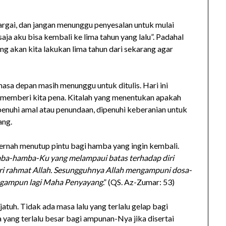
rgai, dan jangan menunggu penyesalan untuk mulai
aja aku bisa kembali ke lima tahun yang lalu”. Padahal
ang akan kita lakukan lima tahun dari sekarang agar
asa depan masih menunggu untuk ditulis. Hari ini
memberi kita pena. Kitalah yang menentukan apakah
ipenuhi amal atau penundaan, dipenuhi keberanian untuk
ang.
ernah menutup pintu bagi hamba yang ingin kembali.
ba-hamba-Ku yang melampaui batas terhadap diri
ari rahmat Allah. Sesungguhnya Allah mengampuni dosa-
ngampun lagi Maha Penyayang
.” (QS. Az-Zumar: 53)
atuh. Tidak ada masa lalu yang terlalu gelap bagi
a yang terlalu besar bagi ampunan-Nya jika disertai