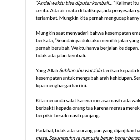
“Andai waktu bisa diputar kembali…”
Kalimat it
cerita. Ada air mata di baliknya, ada penyesalan
terlambat. Mungkin kita pernah mengucapkannya k
Mungkin saat menyadari bahwa kesempatan emas te
berkata, “Seandainya dulu aku memilih jalan yang
pernah berubah. Waktu hanya berjalan ke depan. 
tidak ada jalan kembali.
Yang Allah
Subhanahu wata’ala
berikan kepada k
kesempatan untuk mengubah arah kehidupan. Serin
lupa menghargai hari ini.
Kita menunda salat karena merasa masih ada wa
berbakti kepada orang tua karena merasa merek
berpikir besok masih panjang.
Padahal, tidak ada seorang pun yang dijanjikan ha
masa. Sesungguhnya manusia benar-benar berada