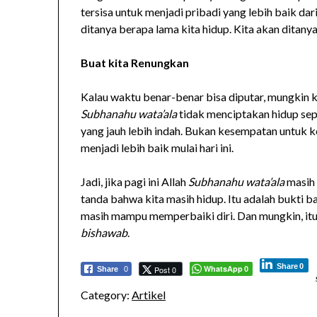
tersisa untuk menjadi pribadi yang lebih baik da
ditanya berapa lama kita hidup. Kita akan ditanya
Buat kita Renungkan
Kalau waktu benar-benar bisa diputar, mungkin k
Subhanahu wata’ala
tidak menciptakan hidup sepe
yang jauh lebih indah. Bukan kesempatan untuk 
menjadi lebih baik mulai hari ini.
Jadi, jika pagi ini Allah
Subhanahu wata’ala
masih 
tanda bahwa kita masih hidup. Itu adalah bukti 
masih mampu memperbaiki diri. Dan mungkin, it
bishawab
.
Share
0
WhatsApp
Post 0
Share
0
0
Category:
Artikel