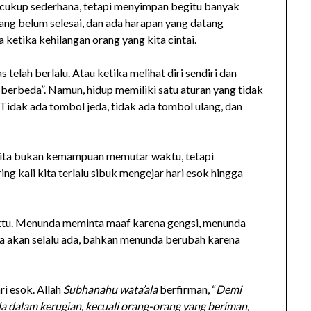
u cukup sederhana, tetapi menyimpan begitu banyak
 yang belum selesai, dan ada harapan yang datang
etika kehilangan orang yang kita cintai.
lah berlalu. Atau ketika melihat diri sendiri dan
 berbeda”. Namun, hidup memiliki satu aturan yang tidak
Tidak ada tombol jeda, tidak ada tombol ulang, dan
ita bukan kemampuan memutar waktu, tetapi
g kali kita terlalu sibuk mengejar hari esok hingga
ktu. Menunda meminta maaf karena gengsi, menunda
a akan selalu ada, bahkan menunda berubah karena
ri esok. Allah
Subhanahu wata’ala
berfirman, “
Demi
 dalam kerugian, kecuali orang-orang yang beriman,