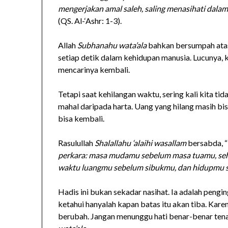
mengerjakan amal saleh, saling menasihati dala
(QS. Al-‘Ashr: 1-3).
Allah
Subhanahu wata’ala
bahkan bersumpah atas
setiap detik dalam kehidupan manusia. Lucunya, k
mencarinya kembali.
Tetapi saat kehilangan waktu, sering kali kita ti
mahal daripada harta. Uang yang hilang masih bis
bisa kembali.
Rasulullah
Shalallahu ‘alaihi wasallam
bersabda, “
perkara: masa mudamu sebelum masa tuamu, se
waktu luangmu sebelum sibukmu, dan hidupmu
Hadis ini bukan sekadar nasihat. Ia adalah pengin
ketahui hanyalah kapan batas itu akan tiba. Kar
berubah. Jangan menunggu hati benar-benar ten