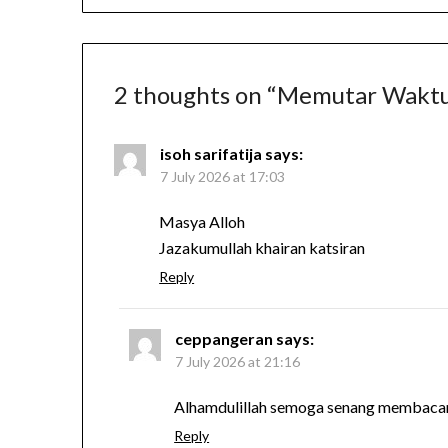
2 thoughts on “
Memutar Wakt
isoh sarifatija
says:
7 July 2026 at 17:03
Masya Alloh
Jazakumullah khairan katsiran
Reply
ceppangeran
says:
7 July 2026 at 21:16
Alhamdulillah semoga senang membacan
Reply