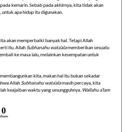
ripada kemarin. Sebab pada akhirnya, kita tidak akan
, untuk apa hidup itu digunakan.
ita akan memperbaiki banyak hal. Tetapi Allah
rti itu. Allah
Subhanahu wata’ala
memberikan sesuatu
kembali ke masa lalu, melainkan kesempatan untuk
membangunkan kita, makan hal itu bukan sekadar
bahwa Allah
Subhanahu wata’ala
masih percaya, kita
ulah keajaiban waktu yang sesungguhnya.
Wallahu a’lam
0
Shares