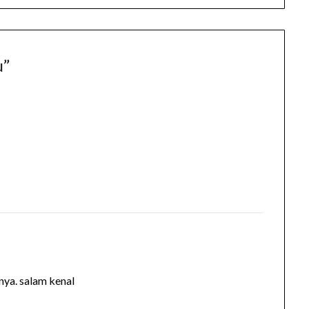
u
”
ya. salam kenal