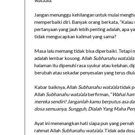
wata’ala
.
Jangan menunggu kehilangan untuk mulai mengha
memperbaiki diri. Banyak orang berkata, “Kalau s
pertanyaan yang jauh lebih penting adalah, apa y
tidak mengucapkan kalimat yang sama?
Masa lalu memang tidak bisa diperbaiki. Tetapi m
adalah lembar kosong. Allah
Subhanahu wata’ala
halaman itu dipenuhi rasa syukur atau keluhan, d
berubah atau sekadar penyesalan yang terus diul
Kabar baiknya, Allah
Subhanahu wata’ala
tidak p
Allah
Subhanahu wata’ala
berfirman, “
Wahai ham
mereka sendiri! Janganlah kamu berputus asa d
dosa semuanya. Sungguh, Dialah Yang Maha Pe
Ayat ini menenangkan hati siapa pun yang pernah j
rahmat Allah
Subhanahu wata’ala
. Tidak ada dos