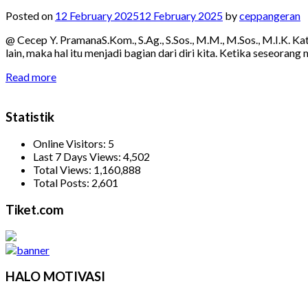
Posted on
12 February 2025
12 February 2025
by
ceppangeran
@ Cecep Y. PramanaS.Kom., S.Ag., S.Sos., M.M., M.Sos., M.I.K. 
lain, maka hal itu menjadi bagian dari diri kita. Ketika seseor
Read more
Statistik
Online Visitors:
5
Last 7 Days Views:
4,502
Total Views:
1,160,888
Total Posts:
2,601
Tiket.com
HALO MOTIVASI