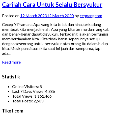
Carilah Cara Untuk Selalu Bersyukur
Posted on
12 March 2020
12 March 2020
by
ceppangeran
Cecep Y Pramana Apa yang kita tolak dan hina, terkadang
membuat kita menjadi lelah. Apa yang kita terima dan rangkul,
dan benar-benar dapat disyukuri, terkadang ia akan berfungsi
memberdayakan kita. Kita tidak harus sepenuhnya setuju
dengan seseorang untuk bersyukur atas orang itu dalam hidup
kita. Meskipun situasi kita saat ini jauh dari sempurna, tapi
ada…
Read more
Statistik
Online Visitors:
8
Last 7 Days Views:
4,386
Total Views:
1,161,466
Total Posts:
2,603
Tiket.com