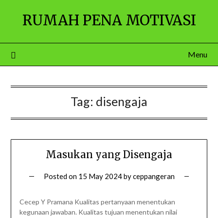
Skip
RUMAH PENA MOTIVASI
to
content
Menu
Tag:
disengaja
Masukan yang Disengaja
Posted on
15 May 2024
by
ceppangeran
Cecep Y Pramana Kualitas pertanyaan menentukan
kegunaan jawaban. Kualitas tujuan menentukan nilai