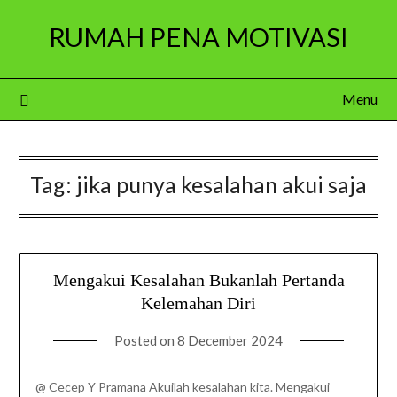
Skip
RUMAH PENA MOTIVASI
to
content
Menu
Tag:
jika punya kesalahan akui saja
Mengakui Kesalahan Bukanlah Pertanda
Kelemahan Diri
Posted on
8 December 2024
@ Cecep Y Pramana Akuilah kesalahan kita. Mengakui