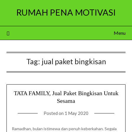
Skip
RUMAH PENA MOTIVASI
to
content
Menu
Tag:
jual paket bingkisan
TATA FAMILY, Jual Paket Bingkisan Untuk
Sesama
Posted on
1 May 2020
Ramadhan, bulan istimewa dan penuh keberkahan. Segala