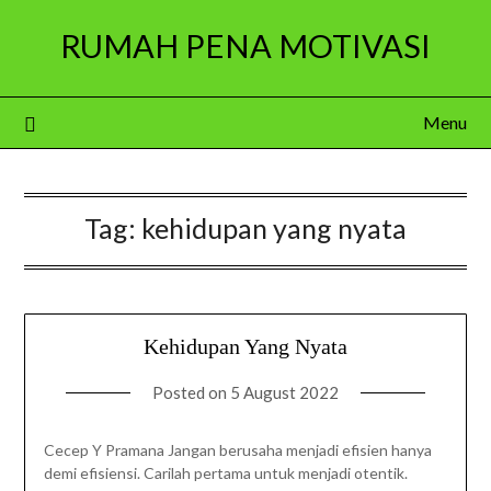
Skip
RUMAH PENA MOTIVASI
to
content
Menu
Tag:
kehidupan yang nyata
Kehidupan Yang Nyata
Posted on
5 August 2022
Cecep Y Pramana Jangan berusaha menjadi efisien hanya
demi efisiensi. Carilah pertama untuk menjadi otentik.