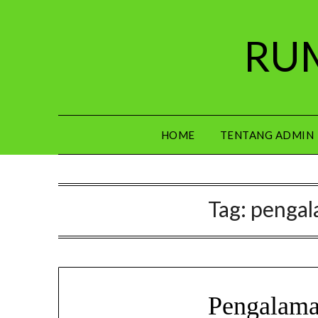
Skip
to
RUM
content
HOME
TENTANG ADMIN
Tag:
pengal
Pengalama