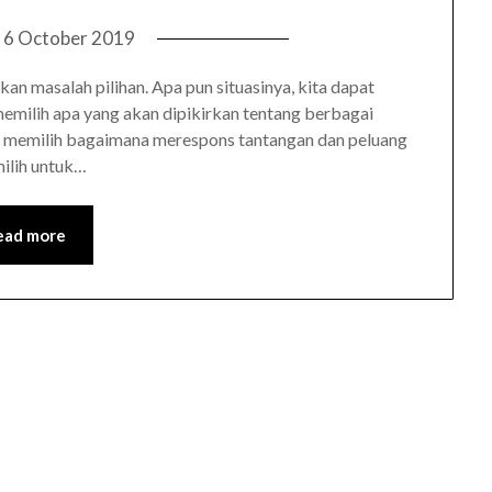
n
6 October 2019
an masalah pilihan. Apa pun situasinya, kita dapat
 memilih apa yang akan dipikirkan tentang berbagai
pat memilih bagaimana merespons tantangan dan peluang
milih untuk…
ead more