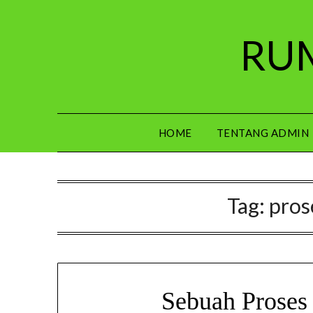
Skip
to
RUM
content
HOME
TENTANG ADMIN
Tag:
pros
Sebuah Proses