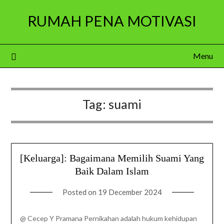
Skip
RUMAH PENA MOTIVASI
to
content
Menu
Tag:
suami
[Keluarga]: Bagaimana Memilih Suami Yang
Baik Dalam Islam
Posted on
19 December 2024
@ Cecep Y Pramana Pernikahan adalah hukum kehidupan