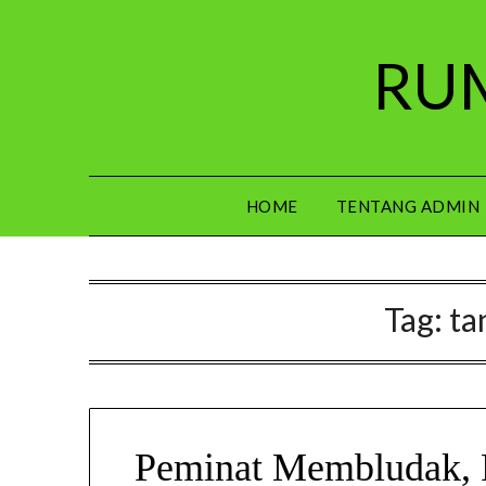
Skip
to
RUM
content
HOME
TENTANG ADMIN
Tag:
ta
Peminat Membludak, P