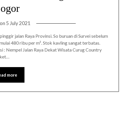
ogor
 on
5 July 2021
pinggir jalan Raya Provinsi. So buruan di Survei sebelum
ulai 480 ribu per m². Stok kavling sangat terbatas.
si : Nempel Jalan Raya Dekat Wisata Curug Country
rket…
ead more