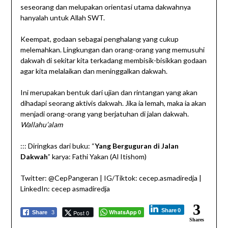
seseorang dan melupakan orientasi utama dakwahnya
hanyalah untuk Allah SWT.
Keempat, godaan sebagai penghalang yang cukup
melemahkan. Lingkungan dan orang-orang yang memusuhi
dakwah di sekitar kita terkadang membisik-bisikkan godaan
agar kita melalaikan dan meninggalkan dakwah.
Ini merupakan bentuk dari ujian dan rintangan yang akan
dihadapi seorang aktivis dakwah. Jika ia lemah, maka ia akan
menjadi orang-orang yang berjatuhan di jalan dakwah.
Wallahu’alam
::: Diringkas dari buku: “
Yang Berguguran di Jalan
Dakwah
” karya: Fathi Yakan (Al Itishom)
Twitter: @CepPangeran | IG/Tiktok: cecep.asmadiredja |
LinkedIn: cecep asmadiredja
3
Share
0
WhatsApp
Post 0
Share
3
0
Shares