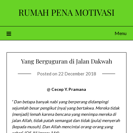
Skip
RUMAH PENA MOTIVASI
to
content
Menu
Yang Berguguran di Jalan Dakwah
Posted on
22 December 2018
@
Cecep Y. Pramana
“
Dan betapa banyak nabi yang berperang didampingi
sejumlah besar pengikut (nya) yang bertakwa. Mereka tidak
(menjadi) lemah karena bencana yang menimpa mereka di
jalan Allah, tidak patah semangat dan tidak (pula) menyerah
(kepada musuh). Dan Allah mencintai orang-orang yang
sabar
”. (QS Ali Imran: 146)