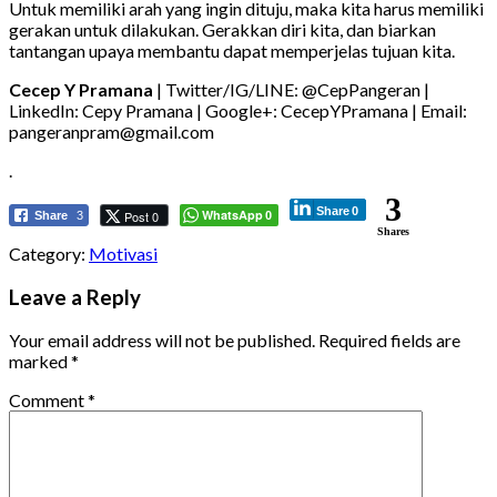
Untuk memiliki arah yang ingin dituju, maka kita harus memiliki
gerakan untuk dilakukan. Gerakkan diri kita, dan biarkan
tantangan upaya membantu dapat memperjelas tujuan kita.
Cecep Y Pramana
| Twitter/IG/LINE: @CepPangeran |
LinkedIn: Cepy Pramana | Google+: CecepYPramana | Email:
pangeranpram@gmail.com
.
3
Share
0
WhatsApp
Post 0
Share
3
0
Shares
Category:
Motivasi
Leave a Reply
Your email address will not be published.
Required fields are
marked
*
Comment
*