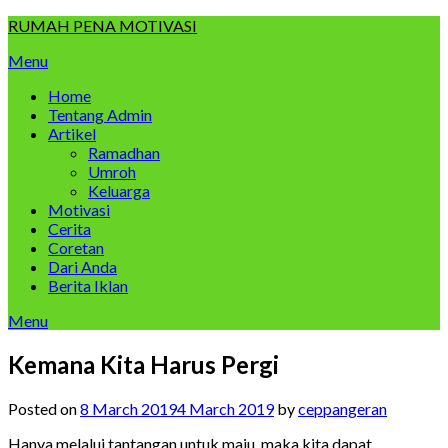
Skip
RUMAH PENA MOTIVASI
to
Menu
content
Home
Tentang Admin
Artikel
Ramadhan
Umroh
Keluarga
Motivasi
Cerita
Coretan
Dari Anda
Berita Iklan
Menu
Kemana Kita Harus Pergi
Posted on
8 March 2019
4 March 2019
by
ceppangeran
Hanya melalui tantangan untuk maju, maka kita dapat