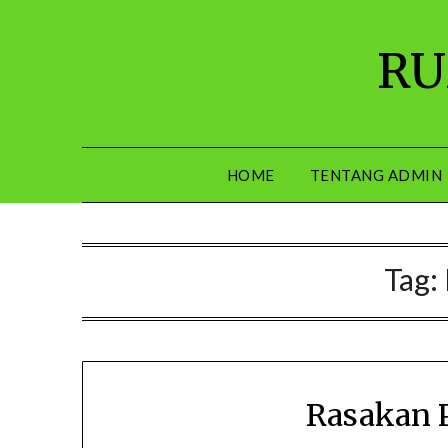
Skip
to
RU
content
HOME
TENTANG ADMIN
Tag:
Rasakan P