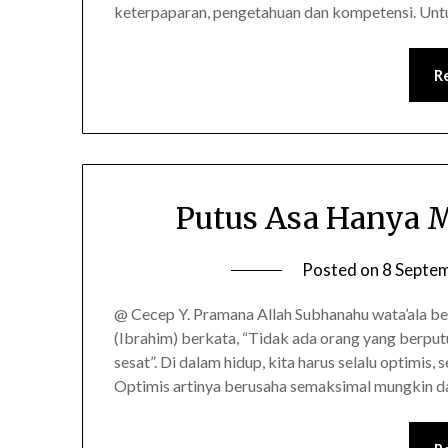
keterpaparan, pengetahuan dan kompetensi. Un
R
Putus Asa Hanya M
Posted on
8 Septe
@ Cecep Y. Pramana Allah Subhanahu wata’ala berf
(Ibrahim) berkata, “Tidak ada orang yang berput
sesat”. Di dalam hidup, kita harus selalu optimis,
Optimis artinya berusaha semaksimal mungkin 