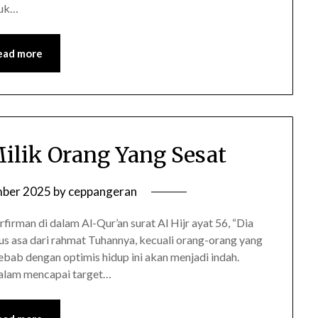
tuk…
ead more
ilik Orang Yang Sesat
mber 2025
by
ceppangeran
irman di dalam Al-Qur’an surat Al Hijr ayat 56, “Dia
us asa dari rahmat Tuhannya, kecuali orang-orang yang
 sebab dengan optimis hidup ini akan menjadi indah.
dalam mencapai target…