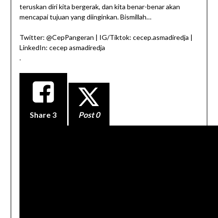
teruskan diri kita bergerak, dan kita benar-benar akan
mencapai tujuan yang diinginkan. Bismillah…
Twitter: @CepPangeran | IG/Tiktok: cecep.asmadiredja |
LinkedIn: cecep asmadiredja
.
Share
3
Post 0