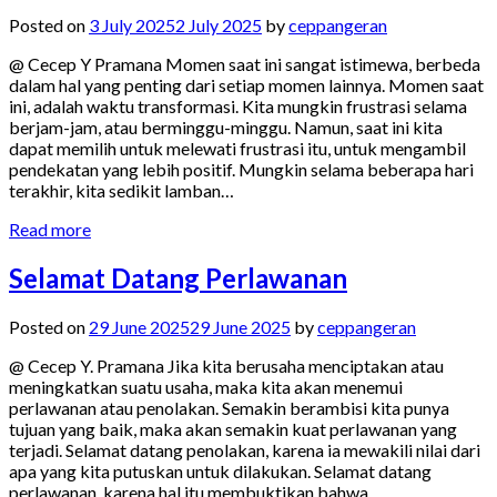
Posted on
3 July 2025
2 July 2025
by
ceppangeran
@ Cecep Y Pramana Momen saat ini sangat istimewa, berbeda
dalam hal yang penting dari setiap momen lainnya. Momen saat
ini, adalah waktu transformasi. Kita mungkin frustrasi selama
berjam-jam, atau berminggu-minggu. Namun, saat ini kita
dapat memilih untuk melewati frustrasi itu, untuk mengambil
pendekatan yang lebih positif. Mungkin selama beberapa hari
terakhir, kita sedikit lamban…
Read more
Selamat Datang Perlawanan
Posted on
29 June 2025
29 June 2025
by
ceppangeran
@ Cecep Y. Pramana Jika kita berusaha menciptakan atau
meningkatkan suatu usaha, maka kita akan menemui
perlawanan atau penolakan. Semakin berambisi kita punya
tujuan yang baik, maka akan semakin kuat perlawanan yang
terjadi. Selamat datang penolakan, karena ia mewakili nilai dari
apa yang kita putuskan untuk dilakukan. Selamat datang
perlawanan, karena hal itu membuktikan bahwa…