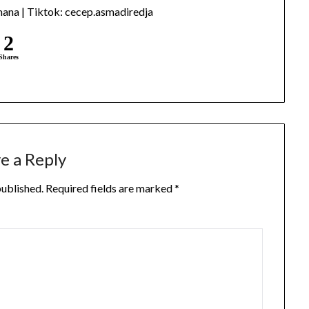
ana | Tiktok: cecep.asmadiredja
2
Shares
e a Reply
published.
Required fields are marked
*