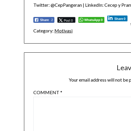
Twitter: @CepPangeran | LinkedIn: Cecep y Pram
Share
0
WhatsApp
Post 0
Share
2
0
Category:
Motivasi
Leav
Your email address will not be 
COMMENT
*