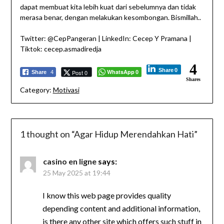
dapat membuat kita lebih kuat dari sebelumnya dan tidak
merasa benar, dengan melakukan kesombongan. Bismillah..
Twitter: @CepPangeran | LinkedIn: Cecep Y Pramana |
Tiktok: cecep.asmadiredja
4
Share
0
WhatsApp
Post 0
Share
4
0
Shares
Category:
Motivasi
1 thought on “
Agar Hidup Merendahkan Hati
”
casino en ligne
says:
25 May 2025 at 19:44
I know this web page provides quality
depending content and additional information,
is there any other site which offers such stuff in