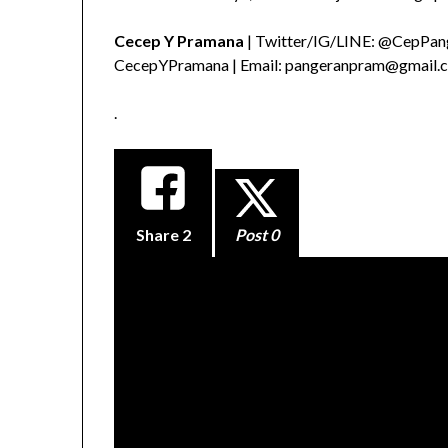
Cecep Y Pramana
| Twitter/IG/LINE: @CepPang
CecepYPramana | Email: pangeranpram@gmail.
.
Share
2
Post 0