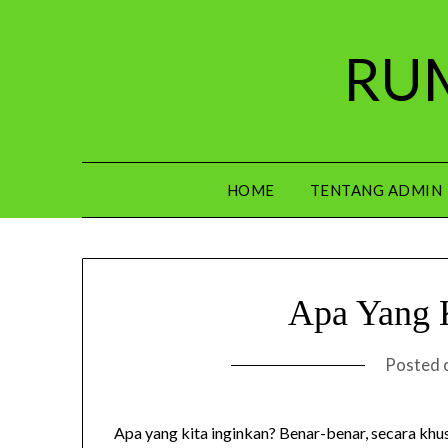
Skip
to
RUM
content
HOME
TENTANG ADMIN
Apa Yang K
Posted 
Apa yang kita inginkan? Benar-benar, secara khusu