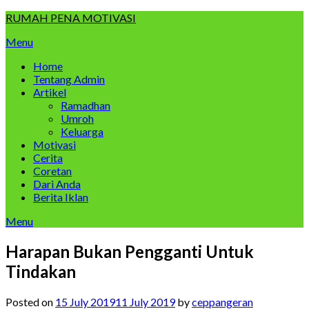
Skip
RUMAH PENA MOTIVASI
to
Menu
content
Home
Tentang Admin
Artikel
Ramadhan
Umroh
Keluarga
Motivasi
Cerita
Coretan
Dari Anda
Berita Iklan
Menu
Harapan Bukan Pengganti Untuk
Tindakan
Posted on
15 July 2019
11 July 2019
by
ceppangeran