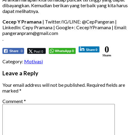
dibayangkan. Kemudian berikan yang terbaik yang kita harus
dapat melihatnya.
Cecep Y Pramana
| Twitter/IG/LINE: @CepPangeran |
LinkedIn: Cepy Pramana | Google+: CecepYPramana | Email:
pangeranpram@gmail.com
.
0
Share
0
WhatsApp
Post 0
Share
0
0
Shares
Category:
Motivasi
Leave a Reply
Your email address will not be published.
Required fields are
marked
*
Comment
*