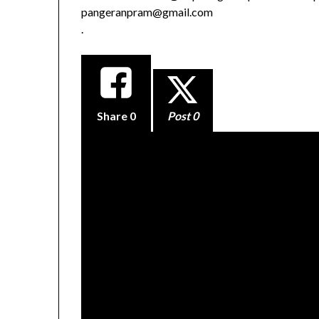
pangeranpram@gmail.com
.
Share
0
Post 0