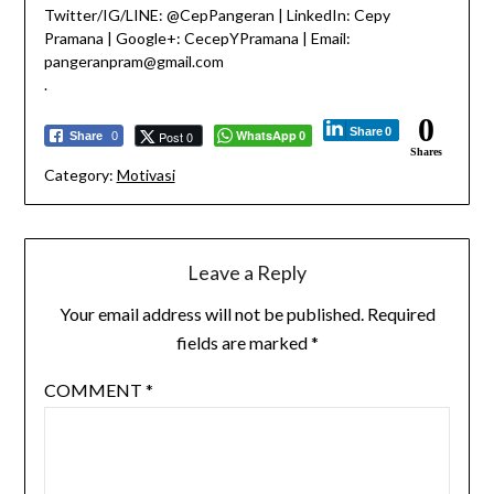
Twitter/IG/LINE: @CepPangeran | LinkedIn: Cepy
Pramana | Google+: CecepYPramana | Email:
pangeranpram@gmail.com
.
0
Share
0
WhatsApp
Post 0
Share
0
0
Shares
Category:
Motivasi
Leave a Reply
Your email address will not be published.
Required
fields are marked
*
COMMENT
*