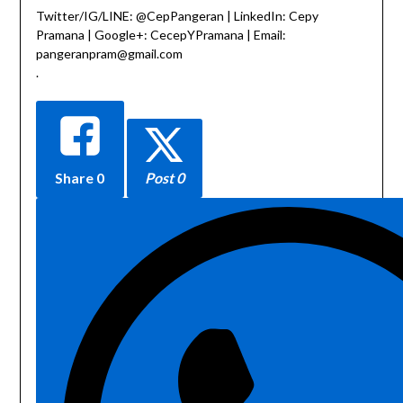
Twitter/IG/LINE: @CepPangeran | LinkedIn: Cepy
Pramana | Google+: CecepYPramana | Email:
pangeranpram@gmail.com
.
Share
0
Post 0