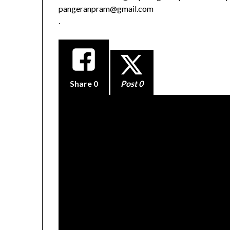
pangeranpram@gmail.com
.
Share
0
Post 0