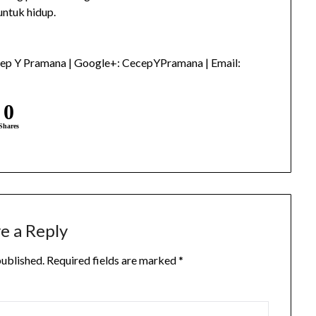
ntuk hidup.
ep Y Pramana | Google+: CecepYPramana | Email:
0
Shares
e a Reply
published.
Required fields are marked
*