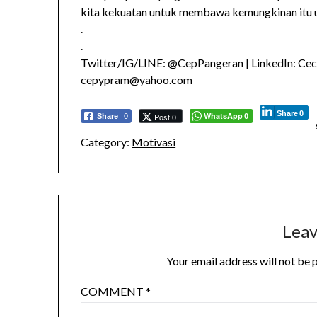
kita kekuatan untuk membawa kemungkinan itu u
.
.
Twitter/IG/LINE: @CepPangeran | LinkedIn: Cec
cepypram@yahoo.com
Share
0
WhatsApp
Post 0
Share
0
0
Category:
Motivasi
Leav
Your email address will not be 
COMMENT
*