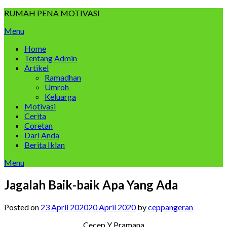
Skip
RUMAH PENA MOTIVASI
to
Menu
content
Home
Tentang Admin
Artikel
Ramadhan
Umroh
Keluarga
Motivasi
Cerita
Coretan
Dari Anda
Berita Iklan
Menu
Jagalah Baik-baik Apa Yang Ada
Posted on
23 April 2020
20 April 2020
by
ceppangeran
Cecep Y Pramana