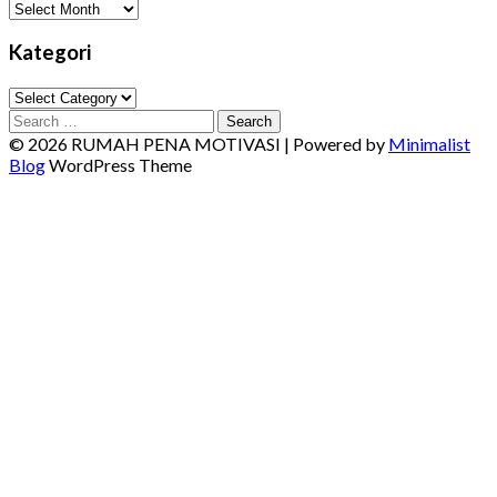
Arsip
Kategori
Kategori
Search
for:
© 2026 RUMAH PENA MOTIVASI
| Powered by
Minimalist
Blog
WordPress Theme