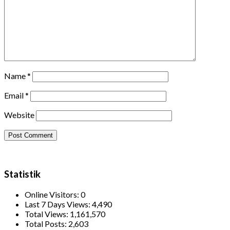
Name
*
Email
*
Website
Statistik
Online Visitors:
0
Last 7 Days Views:
4,490
Total Views:
1,161,570
Total Posts:
2,603