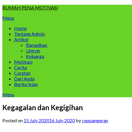
Skip
RUMAH PENA MOTIVASI
to
Menu
content
Home
Tentang Admin
Artikel
Ramadhan
Umroh
Keluarga
Motivasi
Cerita
Coretan
Dari Anda
Berita Iklan
Menu
Kegagalan dan Kegigihan
Posted on
15 July 2020
16 July 2020
by
ceppangeran