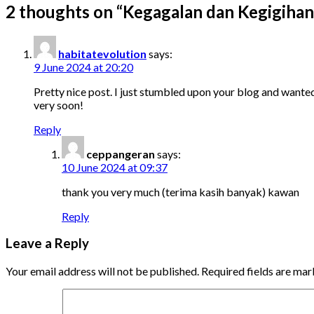
2 thoughts on “
Kegagalan dan Kegigihan
habitatevolution
says:
9 June 2024 at 20:20
Pretty nice post. I just stumbled upon your blog and wanted 
very soon!
Reply
ceppangeran
says:
10 June 2024 at 09:37
thank you very much (terima kasih banyak) kawan
Reply
Leave a Reply
Your email address will not be published.
Required fields are ma