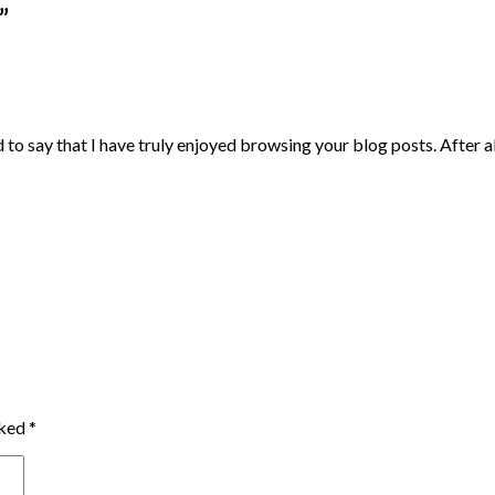
”
to say that I have truly enjoyed browsing your blog posts. After all
rked
*