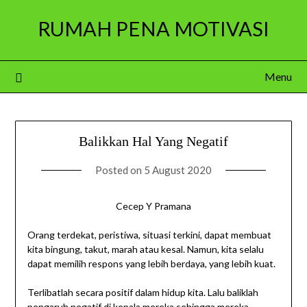
Skip
RUMAH PENA MOTIVASI
to
content
Menu
Balikkan Hal Yang Negatif
Posted on
5 August 2020
Cecep Y Pramana
Orang terdekat, peristiwa, situasi terkini, dapat membuat
kita bingung, takut, marah atau kesal. Namun, kita selalu
dapat memilih respons yang lebih berdaya, yang lebih kuat.
Terlibatlah secara positif dalam hidup kita. Lalu baliklah
pengaruh negatif di kepala mereka sehingga mereka