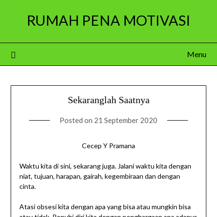
Skip
RUMAH PENA MOTIVASI
to
content
Menu
Sekaranglah Saatnya
Posted on
21 September 2020
Cecep Y Pramana
Waktu kita di sini, sekarang juga. Jalani waktu kita dengan
niat, tujuan, harapan, gairah, kegembiraan dan dengan
cinta.
Atasi obsesi kita dengan apa yang bisa atau mungkin bisa
atau tidak. Penuhi diri kita dengan penghargaan apa adanya