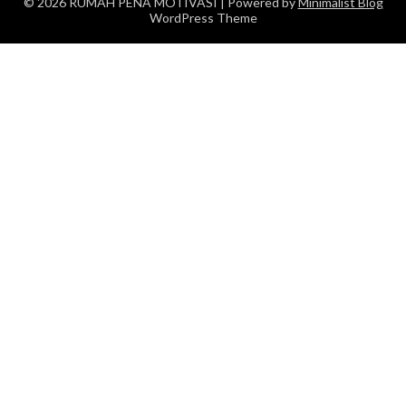
© 2026 RUMAH PENA MOTIVASI
| Powered by
Minimalist Blog
WordPress Theme