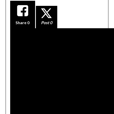
Share
0
Post 0