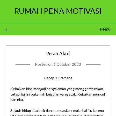
Skip
RUMAH PENA MOTIVASI
to
content
Menu
Peran Aktif
Posted on
1 October 2020
Cecep Y Pramana
Kebaikan bisa menjadi pengalaman yang menggembirakan,
tetapi hal ini bukanlah kejadian yang acak. Kebaikan muncul
dari niat.
Sejauh hidup kita baik dan memuaskan, maka hal itu karena
kita dan orang lain berusaha mewujudkannya. Pemenuhan