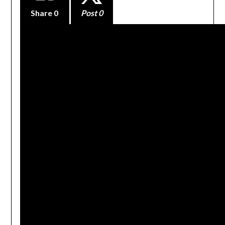
Share
0
Post 0