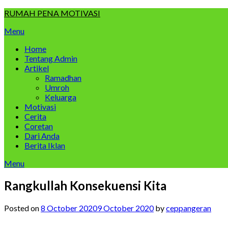
Skip
RUMAH PENA MOTIVASI
to
Menu
content
Home
Tentang Admin
Artikel
Ramadhan
Umroh
Keluarga
Motivasi
Cerita
Coretan
Dari Anda
Berita Iklan
Menu
Rangkullah Konsekuensi Kita
Posted on
8 October 2020
9 October 2020
by
ceppangeran