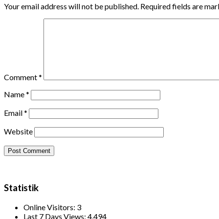
Your email address will not be published.
Required fields are ma
Comment
*
Name
*
Email
*
Website
Statistik
Online Visitors:
3
Last 7 Days Views:
4,494