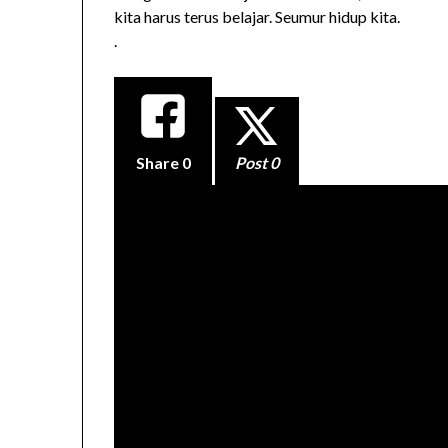
kita harus terus belajar. Seumur hidup kita.
.
Share
0
Post 0