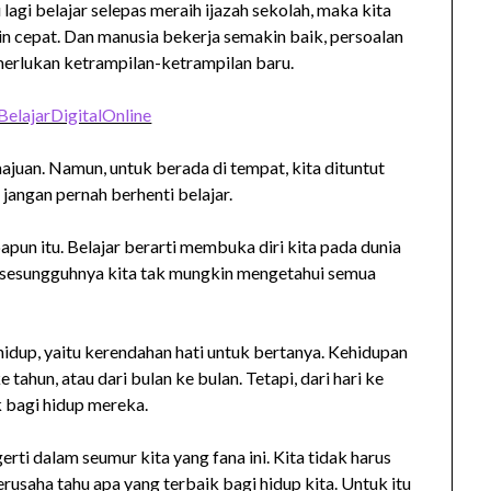
lagi belajar selepas meraih ijazah sekolah, maka kita
kin cepat. Dan manusia bekerja semakin baik, persoalan
emerlukan ketrampilan-ketrampilan baru.
elajarDigitalOnline
ajuan. Namun, untuk berada di tempat, kita dituntut
 jangan pernah berhenti belajar.
papun itu. Belajar berarti membuka diri kita pada dunia
a sesungguhnya kita tak mungkin mengetahui semua
hidup, yaitu kerendahan hati untuk bertanya. Kehidupan
tahun, atau dari bulan ke bulan. Tetapi, dari hari ke
 bagi hidup mereka.
rti dalam seumur kita yang fana ini. Kita tidak harus
usaha tahu apa yang terbaik bagi hidup kita. Untuk itu