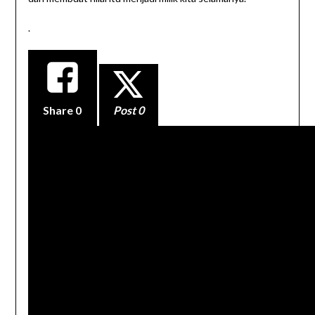
.
Share
0
Post 0