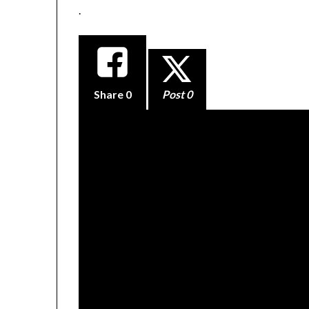
.
Share
0
Post 0