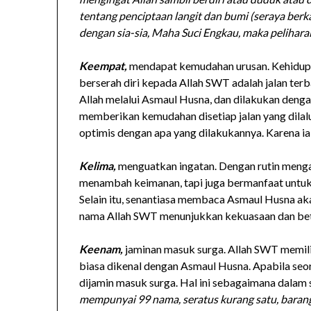
tentang penciptaan langit dan bumi (seraya berk
dengan sia-sia, Maha Suci Engkau, maka peliharal
Keempat,
mendapat kemudahan urusan. Kehidupan 
berserah diri kepada Allah SWT adalah jalan te
Allah melalui Asmaul Husna, dan dilakukan deng
memberikan kemudahan disetiap jalan yang dilalui
optimis dengan apa yang dilakukannya. Karena ia
Kelima,
menguatkan ingatan. Dengan rutin menga
menambah keimanan, tapi juga bermanfaat untuk
Selain itu, senantiasa membaca Asmaul Husna a
nama Allah SWT menunjukkan kekuasaan dan b
Keenam,
jaminan masuk surga. Allah SWT memili
biasa dikenal dengan Asmaul Husna. Apabila se
dijamin masuk surga. Hal ini sebagaimana dalam s
mempunyai 99 nama, seratus kurang satu, bara