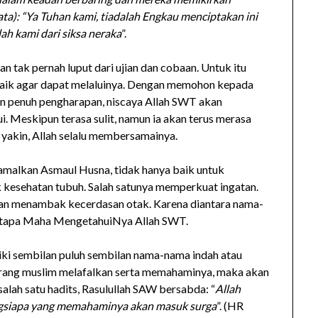
ata): “Ya Tuhan kami, tiadalah Engkau menciptakan ini
ah kami dari siksa neraka
”.
tak pernah luput dari ujian dan cobaan. Untuk itu
rbaik agar dapat melaluinya. Dengan memohon kepada
an penuh pengharapan, niscaya Allah SWT akan
. Meskipun terasa sulit, namun ia akan terus merasa
 yakin, Allah selalu membersamainya.
malkan Asmaul Husna, tidak hanya baik untuk
 kesehatan tubuh. Salah satunya memperkuat ingatan.
kan menambak kecerdasan otak. Karena diantara nama-
etapa Maha MengetahuiNya Allah SWT.
ki sembilan puluh sembilan nama-nama indah atau
orang muslim melafalkan serta memahaminya, maka akan
alah satu hadits, Rasulullah SAW bersabda: “
Allah
ngsiapa yang memahaminya akan masuk surga
”. (HR