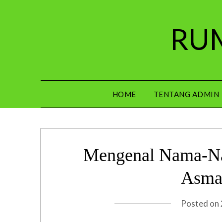
Skip
to
RUM
content
HOME
TENTANG ADMIN
Mengenal Nama-N
Asma
Posted on