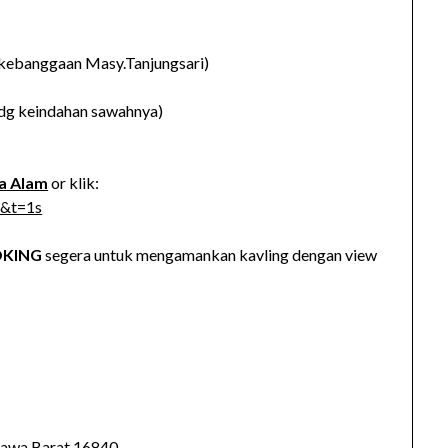
d kebanggaan Masy.Tanjungsari)
 dg keindahan sawahnya)
a Alam
or klik:
o&t=1s
KING
segera untuk mengamankan kavling dengan view
, Jawa Barat 16840