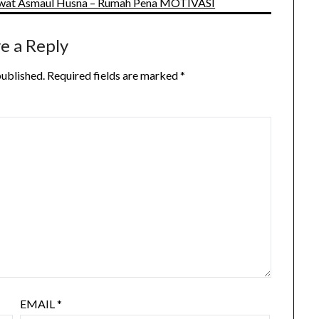
wat Asmaul Husna – Rumah Pena MOTIVASI
e a Reply
published.
Required fields are marked
*
EMAIL
*