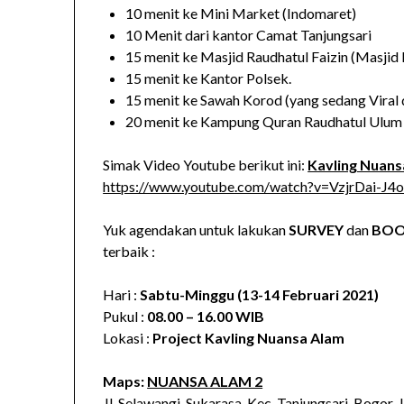
10 menit ke Mini Market (Indomaret)
10 Menit dari kantor Camat Tanjungsari
15 menit ke Masjid Raudhatul Faizin (Masji
15 menit ke Kantor Polsek.
15 menit ke Sawah Korod (yang sedang Viral
20 menit ke Kampung Quran Raudhatul Ulum
Simak Video Youtube berikut ini:
Kavling Nuans
https://www.youtube.com/watch?v=VzjrDai-J4
Yuk agendakan untuk lakukan
SURVEY
dan
BOO
terbaik :
Hari :
Sabtu-Minggu (13-14 Februari 2021)
Pukul :
08.00 – 16.00 WIB
Lokasi :
Project Kavling Nuansa Alam
Maps:
NUANSA ALAM 2
Jl. Selawangi, Sukarasa, Kec. Tanjungsari, Bogor