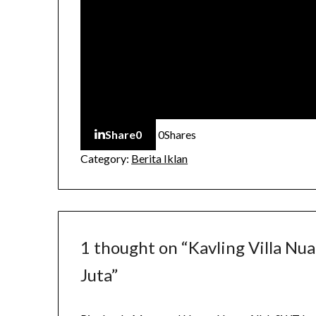
Share
0
0
Shares
Category:
Berita Iklan
1 thought on “
Kavling Villa N
Juta
”