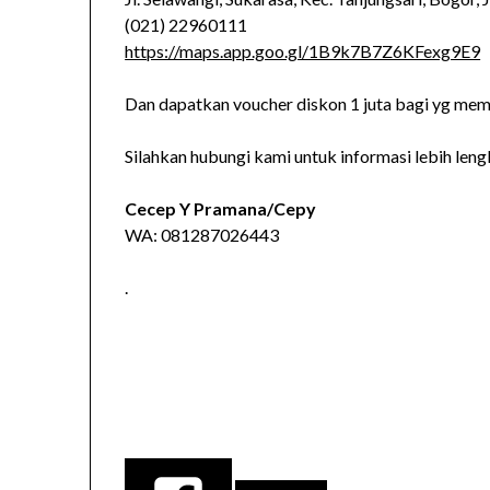
(021) 22960111
https://maps.app.goo.gl/1B9k7B7Z6KFexg9E9
Dan dapatkan voucher diskon 1 juta bagi yg mem
Silahkan hubungi kami untuk informasi lebih len
Cecep Y Pramana/Cepy
WA: 081287026443
.