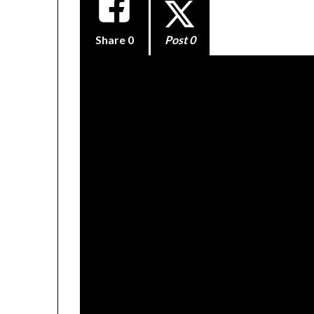
Share
0
Post 0