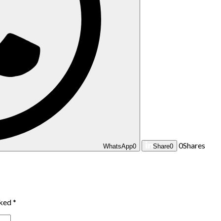
0
Shares
WhatsApp
0
Share
0
rked
*