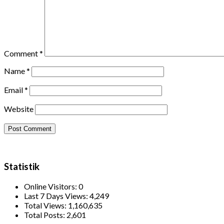
Comment
*
Name
*
Email
*
Website
Statistik
Online Visitors:
0
Last 7 Days Views:
4,249
Total Views:
1,160,635
Total Posts:
2,601