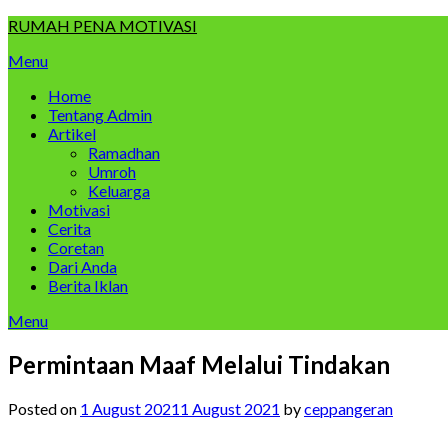
Skip
RUMAH PENA MOTIVASI
to
Menu
content
Home
Tentang Admin
Artikel
Ramadhan
Umroh
Keluarga
Motivasi
Cerita
Coretan
Dari Anda
Berita Iklan
Menu
Permintaan Maaf Melalui Tindakan
Posted on
1 August 2021
1 August 2021
by
ceppangeran