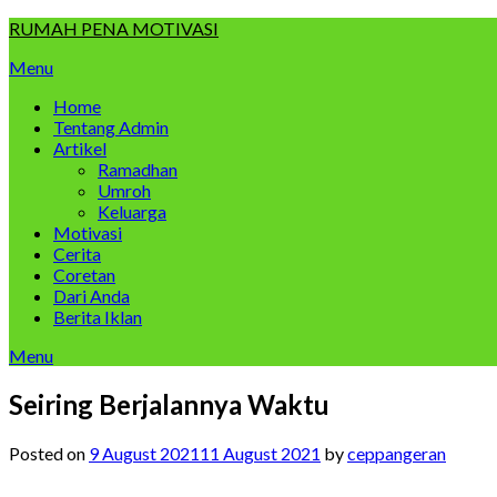
Skip
RUMAH PENA MOTIVASI
to
Menu
content
Home
Tentang Admin
Artikel
Ramadhan
Umroh
Keluarga
Motivasi
Cerita
Coretan
Dari Anda
Berita Iklan
Menu
Seiring Berjalannya Waktu
Posted on
9 August 2021
11 August 2021
by
ceppangeran