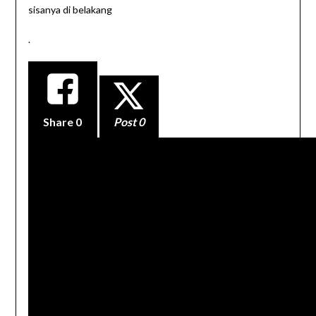
sisanya di belakang
.
Share
0
Post 0