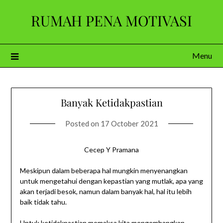
Skip
RUMAH PENA MOTIVASI
to
content
Menu
Banyak Ketidakpastian
Posted on
17 October 2021
Cecep Y Pramana
Meskipun dalam beberapa hal mungkin menyenangkan
untuk mengetahui dengan kepastian yang mutlak, apa yang
akan terjadi besok, namun dalam banyak hal, hal itu lebih
baik tidak tahu.
Untuk ketidakpastian memaksa kita mengembangkan