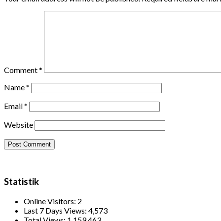
Comment
*
Name
*
Email
*
Website
Statistik
Online Visitors:
2
Last 7 Days Views:
4,573
Total Views:
1,159,463