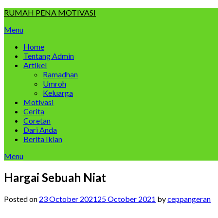
Skip
RUMAH PENA MOTIVASI
to
Menu
content
Home
Tentang Admin
Artikel
Ramadhan
Umroh
Keluarga
Motivasi
Cerita
Coretan
Dari Anda
Berita Iklan
Menu
Hargai Sebuah Niat
Posted on
23 October 2021
25 October 2021
by
ceppangeran