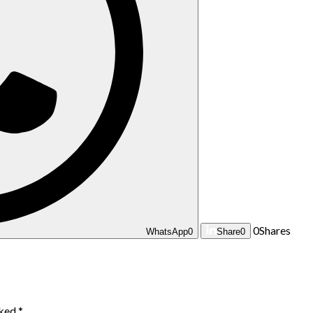
0
Shares
WhatsApp
0
Share
0
rked
*