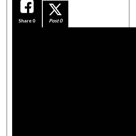
Share
0
Post 0