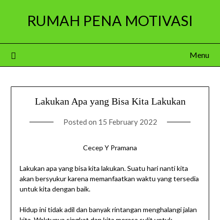
Skip
RUMAH PENA MOTIVASI
to
content
Menu
Lakukan Apa yang Bisa Kita Lakukan
Posted on
15 February 2022
Cecep Y Pramana
Lakukan apa yang bisa kita lakukan. Suatu hari nanti kita
akan bersyukur karena memanfaatkan waktu yang tersedia
untuk kita dengan baik.
Hidup ini tidak adil dan banyak rintangan menghalangi jalan
kita. Waktunya singkat dan kita merasa sulit untuk