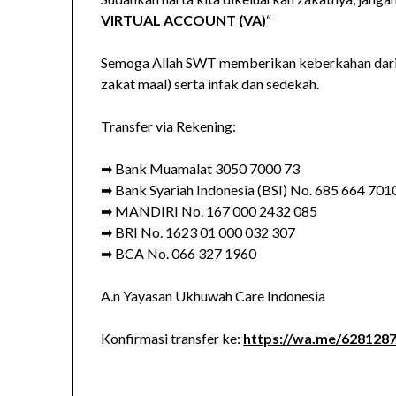
VIRTUAL ACCOUNT (VA)
“
Semoga Allah SWT memberikan keberkahan dari ha
zakat maal) serta infak dan sedekah.
Transfer via Rekening:
➡ Bank Muamalat 3050 7000 73
➡ Bank Syariah Indonesia (BSI) No. 685 664 701
➡ MANDIRI No. 167 000 2432 085
➡ BRI No. 1623 01 000 032 307
➡ BCA No. 066 327 1960
A.n Yayasan Ukhuwah Care Indonesia
Konfirmasi transfer ke:
https://wa.me/628128