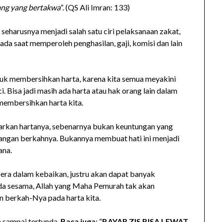
ang yang bertakwa
”. (QS Ali Imran: 133)
 seharusnya menjadi salah satu ciri pelaksanaan zakat,
a saat memperoleh penghasilan, gaji, komisi dan lain
uk membersihkan harta, karena kita semua meyakini
 Bisa jadi masih ada harta atau hak orang lain dalam
 membersihkan harta kita.
rkan hartanya, sebenarnya bukan keuntungan yang
hilangan berkahnya. Bukannya membuat hati ini menjadi
ana.
gera dalam kebaikan, justru akan dapat banyak
a sesama, Allah yang Maha Pemurah tak akan
 berkah-Nya pada harta kita.
n sampai tertunda.
Baca juga
: “
BAYAR ZIS BISA LEWAT