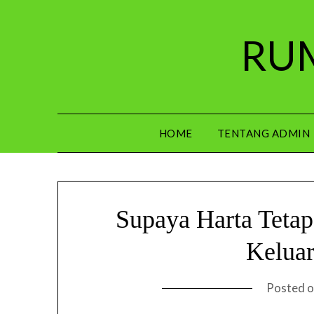
Skip
to
RUM
content
HOME
TENTANG ADMIN
Supaya Harta Tetap
Keluar
Posted 