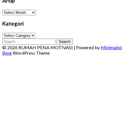
Arsip
Arsip
Kategori
Kategori
Search
for:
© 2026 RUMAH PENA MOTIVASI
| Powered by
Minimalist
Blog
WordPress Theme