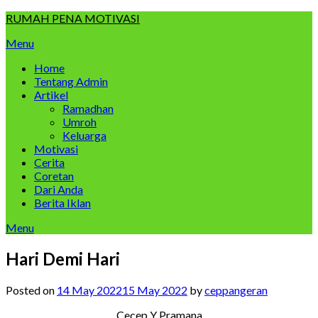
Skip
RUMAH PENA MOTIVASI
to
Menu
content
Home
Tentang Admin
Artikel
Ramadhan
Umroh
Keluarga
Motivasi
Cerita
Coretan
Dari Anda
Berita Iklan
Menu
Hari Demi Hari
Posted on
14 May 2022
15 May 2022
by
ceppangeran
Cecep Y Pramana