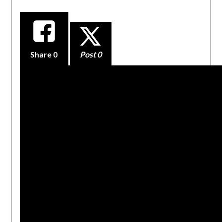
Share
0
Post 0