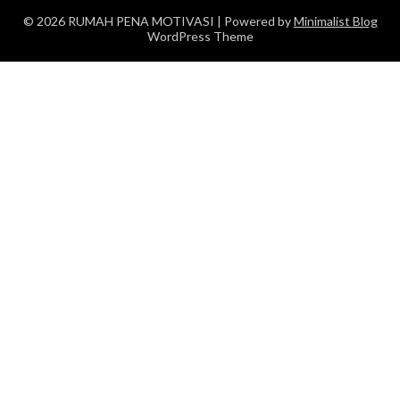
© 2026 RUMAH PENA MOTIVASI
| Powered by
Minimalist Blog
WordPress Theme