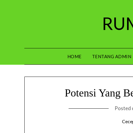
Skip
to
RUM
content
HOME
TENTANG ADMIN
Potensi Yang B
Posted
Cece