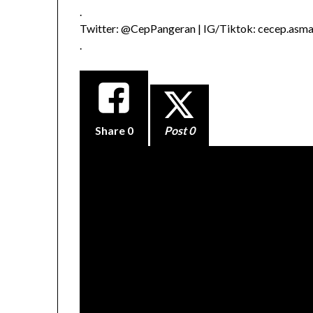
.
Twitter: @CepPangeran | IG/Tiktok: cecep.asmad
.
Share
0
Post 0