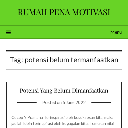
Skip
RUMAH PENA MOTIVASI
to
content
Menu
Tag:
potensi belum termanfaatkan
Potensi Yang Belum Dimanfaatkan
Posted on
5 June 2022
Cecep Y Pramana Terinspirasi oleh kesuksesan kita, maka
jadilah lebih terinspirasi oleh kegagalan kita. Temukan nilai