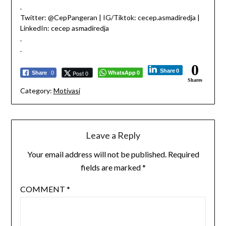
.
Twitter: @CepPangeran | IG/Tiktok: cecep.asmadiredja |
LinkedIn: cecep asmadiredja
.
.
0
Share
0
WhatsApp
Post 0
Share
0
0
Shares
Category:
Motivasi
Leave a Reply
Your email address will not be published.
Required
fields are marked
*
COMMENT
*