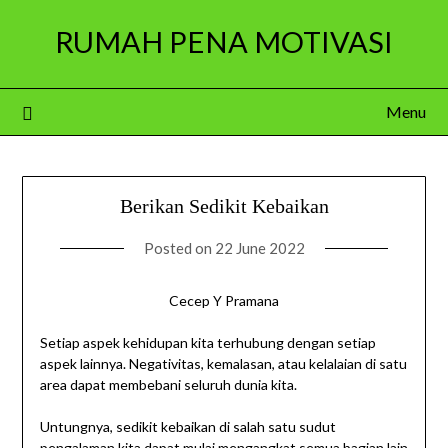
Skip
RUMAH PENA MOTIVASI
to
content
Menu
Berikan Sedikit Kebaikan
Posted on
22 June 2022
Cecep Y Pramana
Setiap aspek kehidupan kita terhubung dengan setiap
aspek lainnya. Negativitas, kemalasan, atau kelalaian di satu
area dapat membebani seluruh dunia kita.
Untungnya, sedikit kebaikan di salah satu sudut
pengalaman kita dapat mulai mengangkat semua bagian lain