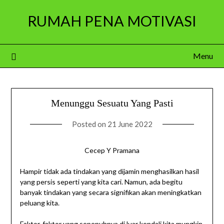
Skip
RUMAH PENA MOTIVASI
to
content
Menu
Menunggu Sesuatu Yang Pasti
Posted on
21 June 2022
Cecep Y Pramana
Hampir tidak ada tindakan yang dijamin menghasilkan hasil
yang persis seperti yang kita cari. Namun, ada begitu
banyak tindakan yang secara signifikan akan meningkatkan
peluang kita.
Faktor-faktor yang sepenuhnya di luar kendali kita mungkin