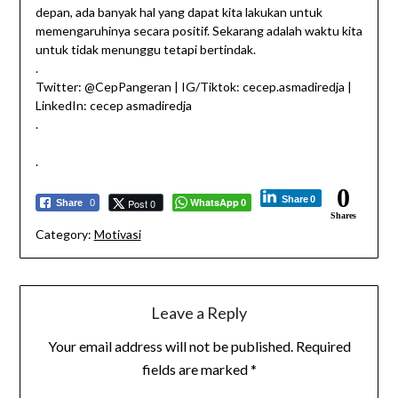
depan, ada banyak hal yang dapat kita lakukan untuk
memengaruhinya secara positif. Sekarang adalah waktu kita
untuk tidak menunggu tetapi bertindak.
.
Twitter: @CepPangeran | IG/Tiktok: cecep.asmadiredja |
LinkedIn: cecep asmadiredja
.
.
0
Share
0
WhatsApp
Post 0
Share
0
0
Shares
Category:
Motivasi
Leave a Reply
Your email address will not be published.
Required
fields are marked
*