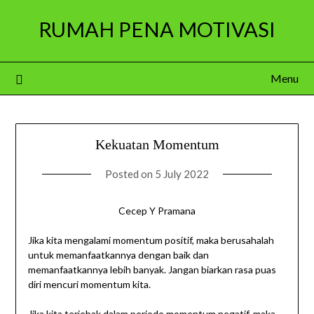
Skip
RUMAH PENA MOTIVASI
to
content
Menu
Kekuatan Momentum
Posted on
5 July 2022
Cecep Y Pramana
Jika kita mengalami momentum positif, maka berusahalah
untuk memanfaatkannya dengan baik dan
memanfaatkannya lebih banyak. Jangan biarkan rasa puas
diri mencuri momentum kita.
Jika kita terjebak dalam periode momentum negatif, maka