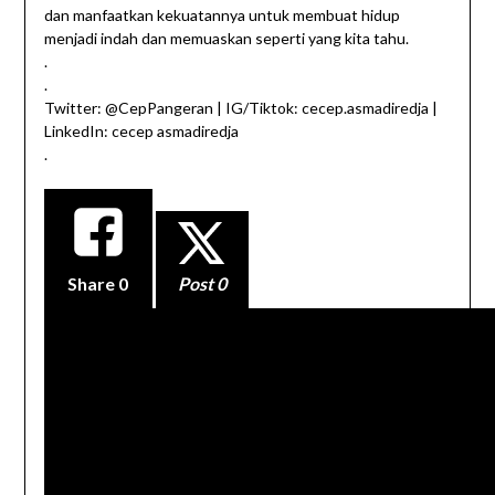
dan manfaatkan kekuatannya untuk membuat hidup
menjadi indah dan memuaskan seperti yang kita tahu.
.
.
Twitter: @CepPangeran | IG/Tiktok: cecep.asmadiredja |
LinkedIn: cecep asmadiredja
.
Share
0
Post 0